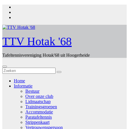
Ga
naar
de
inhoud
TTV Hotak '68
Tafeltennisvereniging Hotak'68 uit Hoogerheide
Home
Informatie
Bestuur
Over onze club
Lidmaatschap
Trainingsgroepen
Accommodatie
Paratafeltennis
Strippenkaart
Vertrouwenspersoon