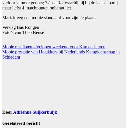
verloor jammer genoeg 3-1 en 3-2 waarbij hij bij de laatste partij
maar liefst 4 matchpunten onbenut liet.
Mark kreeg een mooie standaard voor zijn 2e plaats.
Verslag Bas Rongen
Foto’s van Theo Bense
Bericht
Mooie resultaten afgelopen weekend voor Kim en Jeroen
Mooie prestatie van Hotakkers bij Nederlands Kampioenschap in
navigatie
Schiedam
Door
Adrienne Suijkerbuijk
Gerelateerd bericht