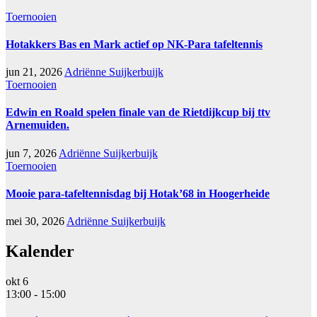
Toernooien
Hotakkers Bas en Mark actief op NK-Para tafeltennis
jun 21, 2026
Adriënne Suijkerbuijk
Toernooien
Edwin en Roald spelen finale van de Rietdijkcup bij ttv
Arnemuiden.
jun 7, 2026
Adriënne Suijkerbuijk
Toernooien
Mooie para-tafeltennisdag bij Hotak’68 in Hoogerheide
mei 30, 2026
Adriënne Suijkerbuijk
Kalender
okt
6
13:00
-
15:00