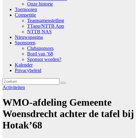
Onze historie
Toernooien
Competitie
Teamsamenstelling
TTapp/NTTB App
NTTB NAS
Nieuwspagina
Sponsoren
Clubsponsors
Bord van ’68
Sponsor worden?
Kalender
Privacybeleid
Activiteiten
WMO-afdeling Gemeente
Woensdrecht achter de tafel bij
Hotak’68