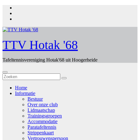
Ga
naar
de
inhoud
TTV Hotak '68
Tafeltennisvereniging Hotak'68 uit Hoogerheide
Home
Informatie
Bestuur
Over onze club
Lidmaatschap
Trainingsgroepen
Accommodatie
Paratafeltennis
Strippenkaart
Vertrouwenspersoon