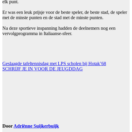
elk punt.
Er was een leuk prijsje voor de beste speler, de beste stad, de speler
met de minste punten en de stad met de minste punten.
Na deze sportieve inspanning hadden de deelnemers nog een
vervolgprogramma in Italiaanse-sfeer.
Bericht
Geslaagde tafeltennisdag met LPS scholen bij Hotak’68
SCHRIJF JE IN VOOR DE JEUGDDAG
navigatie
Door
Adriënne Suijkerbuijk