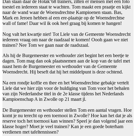
Dan staan daar de Hotak’68 trainers, zitten er mensen met een foto
toestel en iedereen staat te wachten. Tom maakt een praatje en kijkt
naar de wand waar de Woensdrechtse Kampioenen staan. Bas,
Mark en Jeroen hebben al een ere-plaatsje op de Woensdrechtse
wall of fame! Daar wil ik ook heel graag bij komen te hangen!
Nog valt het kwartje niet! Tot Liele van de Gemeente Woensdrecht
iedereen vraag om naar de raadzaal te komen! Oooh gaan we niet
trainen? Nee Tom we gaan naar de raadszaal.
Als hij de Burgemeester en wethouder ziet begint het een beetje te
dagen. Tom mag dan ook plaatsnemen aan de kop van de tafel met
naast hem de Burgemeester en wethouder van de Gemeente
Woensdrecht. Hij beseft dat hij het middelpunt is deze ochtend.
Na een rondje koffie en thee en het Woensdrechtse gebakje vertelt
Liele dat we hier zijn voor de huldiging van Tom voor het behalen
van zijn Nederlandse titel in de 2e klasse tijdens het Nederlands
Kampioenschap A in Zwolle op 21 maart jl.
De Burgemeester en wethouder stellen Tom een aantal vragen. Hoe
komt je nu terecht op een toernooi in Zwolle? Hoe kan het dat je als
reserve toch het toernooi kan winnen? Speel je dan volgend jaar een
klasse hoger? Moet je veel trainen? Kan je een goede boterham
verdienen met tafeltennissen?