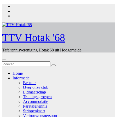
Ga
naar
de
inhoud
TTV Hotak '68
Tafeltennisvereniging Hotak'68 uit Hoogerheide
Home
Informatie
Bestuur
Over onze club
Lidmaatschap
Trainingsgroepen
Accommodatie
Paratafeltennis
Strippenkaart
Vertrouwenspersoon